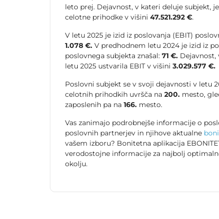
leto prej. Dejavnost, v kateri deluje subjekt, j
celotne prihodke v višini
47.521.292 €
.
V letu 2025 je izid iz poslovanja (EBIT) poslo
1.078 €.
V predhodnem letu 2024 je izid iz po
poslovnega subjekta znašal:
71 €.
Dejavnost, v
letu 2025 ustvarila EBIT v višini
3.029.577 €.
Poslovni subjekt se v svoji dejavnosti v letu
celotnih prihodkih uvršča na
200.
mesto, gle
zaposlenih pa na
166.
mesto.
Vas zanimajo podrobnejše informacije o posl
poslovnih partnerjev in njihove aktualne
boni
vašem izboru? Bonitetna aplikacija EBONITET
verodostojne informacije za najbolj optimal
okolju.