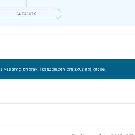
a vas smo pripravili brezplačen preizkus aplikacije!