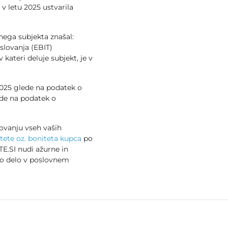
e v letu 2025 ustvarila
vnega subjekta znašal:
slovanja (EBIT)
 kateri deluje subjekt, je v
 2025 glede na podatek o
de na podatek o
ovanju vseh vaših
tete oz. boniteta kupca
po
E.SI nudi ažurne in
no delo v poslovnem