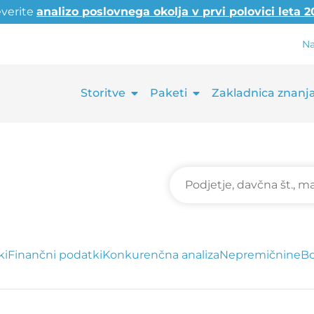
everite
analizo poslovnega okolja v prvi polovici leta 
Na
Storitve
Paketi
Zakladnica znanj
ki
Finančni podatki
Konkurenčna analiza
Nepremičnine
Bo