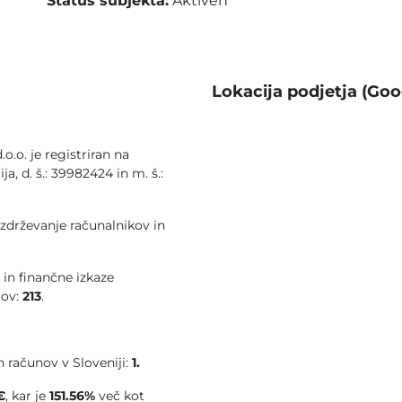
Status subjekta:
Aktiven
Lokacija podjetja (Goo
o.o. je registriran na
a, d. š.: 39982424 in m. š.:
vzdrževanje računalnikov in
 in finančne izkaze
tov:
213
.
 računov v Sloveniji:
1.
€
, kar je
151.56%
več kot