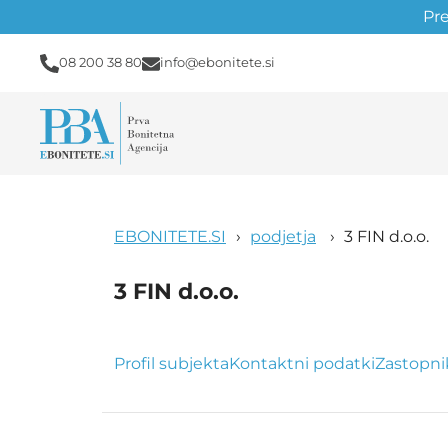
Pr
08 200 38 80
info@ebonitete.si
EBONITETE.SI
podjetja
3 FIN d.o.o.
3 FIN d.o.o.
Profil subjekta
Kontaktni podatki
Zastopni