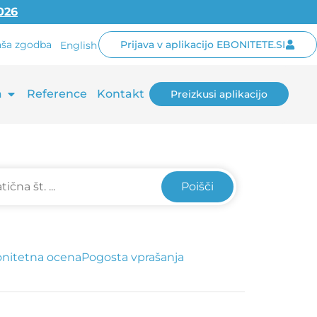
2026
ša zgodba
Prijava v aplikacijo EBONITETE.SI
English
a
Reference
Kontakt
Preizkusi aplikacijo
Poišči
nitetna ocena
Pogosta vprašanja