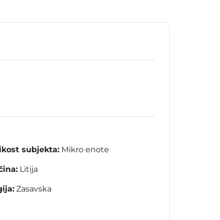
ikost subjekta:
Mikro enote
ina:
Litija
ija:
Zasavska