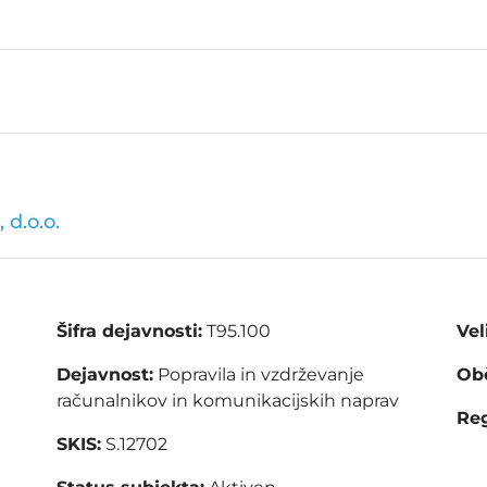
 d.o.o.
Šifra dejavnosti:
T95.100
Vel
Dejavnost:
Popravila in vzdrževanje
Obč
računalnikov in komunikacijskih naprav
Reg
SKIS:
S.12702