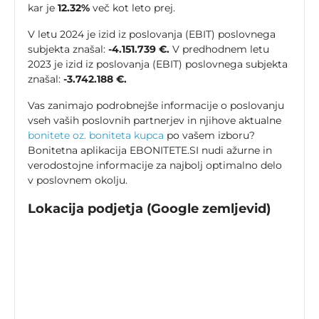
kar je
12.32%
več kot leto prej.
V letu 2024 je izid iz poslovanja (EBIT) poslovnega
subjekta znašal:
-4.151.739 €.
V predhodnem letu
2023 je izid iz poslovanja (EBIT) poslovnega subjekta
znašal:
-3.742.188 €.
Vas zanimajo podrobnejše informacije o poslovanju
vseh vaših poslovnih partnerjev in njihove aktualne
bonitete oz. boniteta kupca
po vašem izboru?
Bonitetna aplikacija EBONITETE.SI nudi ažurne in
verodostojne informacije za najbolj optimalno delo
v poslovnem okolju.
Lokacija podjetja (Google zemljevid)