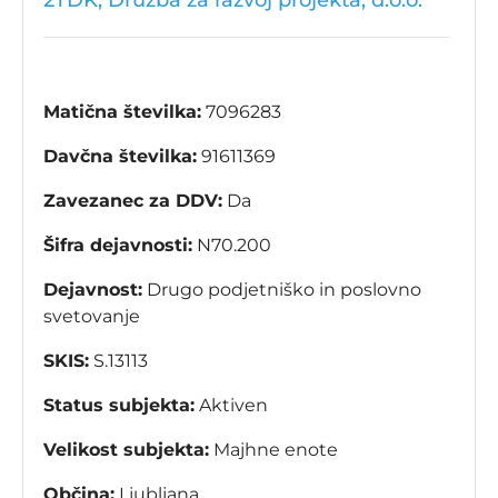
2TDK, Družba za razvoj projekta, d.o.o.
Matična številka:
7096283
Davčna številka:
91611369
Zavezanec za DDV:
Da
Šifra dejavnosti:
N70.200
Dejavnost:
Drugo podjetniško in poslovno
svetovanje
SKIS:
S.13113
Status subjekta:
Aktiven
Velikost subjekta:
Majhne enote
Občina:
Ljubljana