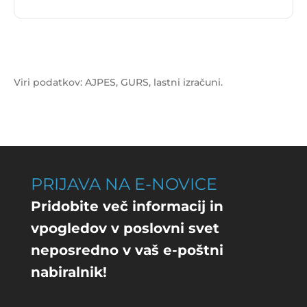
Vrednost izida poslovanja za subjekt 2TDK, d.o.o.
je
-4.151.739 €
.
Viri podatkov: AJPES, GURS, lastni izračuni.
PRIJAVA NA E-NOVICE
Pridobite več informacij in
vpogledov v poslovni svet
neposredno v vaš e-poštni
nabiralnik!