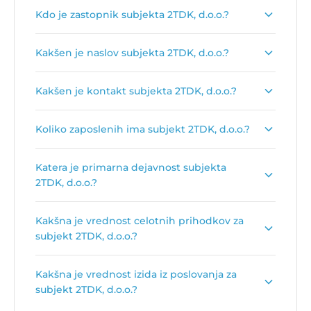
Dolgi naziv subjekta je
2TDK, Družba za razvoj
Kdo je zastopnik subjekta 2TDK, d.o.o.?
projekta, d.o.o.
.
Zastopnik podjetja je
Matej Oset
.
Kakšen je naslov subjekta 2TDK, d.o.o.?
Naslov podjetja je
Železna cesta 18, 1000
Kakšen je kontakt subjekta 2TDK, d.o.o.?
Ljubljana
.
Kontakt podjetja je
www.drugitir.si
.
Koliko zaposlenih ima subjekt 2TDK, d.o.o.?
Število zaposlenih je:
37
.
Katera je primarna dejavnost subjekta
2TDK, d.o.o.?
Primarna dejavnost subjekta 2TDK, d.o.o. je
Kakšna je vrednost celotnih prihodkov za
Drugo podjetniško in poslovno svetovanje
.
subjekt 2TDK, d.o.o.?
Vrednost celotnih prihodkov za subjekt 2TDK,
Kakšna je vrednost izida iz poslovanja za
d.o.o. je
3.965.857 €
.
subjekt 2TDK, d.o.o.?