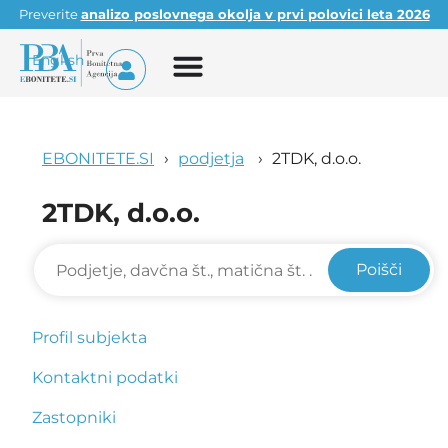
Preverite
analizo poslovnega okolja v prvi polovici leta 2026
English
EBONITETE.SI
podjetja
2TDK, d.o.o.
2TDK, d.o.o.
Poišči
Profil subjekta
Kontaktni podatki
Zastopniki