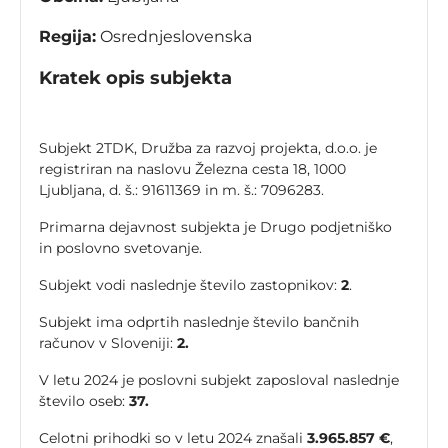
Regija:
Osrednjeslovenska
Kratek opis subjekta
Subjekt 2TDK, Družba za razvoj projekta, d.o.o. je
registriran na naslovu Železna cesta 18, 1000
Ljubljana, d. š.: 91611369 in m. š.: 7096283.
Primarna dejavnost subjekta je Drugo podjetniško
in poslovno svetovanje.
Subjekt vodi naslednje število zastopnikov:
2
.
Subjekt ima odprtih naslednje število bančnih
računov v Sloveniji:
2.
V letu 2024 je poslovni subjekt zaposloval naslednje
število oseb:
37.
Celotni prihodki so v letu 2024 znašali
3.965.857 €
,