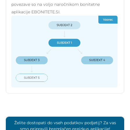
povezave so na voljo naročnikom bonitetne
aplikacije EBONITETE.SI.
Želite dostopati do vseh podatkov podjetij? Za vas
smo pripravili brezplačen preizkus aplikacije!