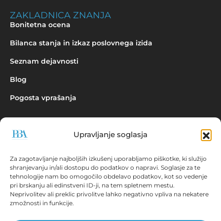
ZAKLADNICA ZNANJA
Bonitetna ocena
Bilanca stanja in izkaz poslovnega izida
Seznam dejavnosti
Blog
Pogosta vprašanja
Upravljanje soglasja
Povpraševanje
Za zagotavljanje najboljših izkušenj uporabljamo piškotke, ki služijo
shranjevanju in/ali dostopu do podatkov o napravi. Soglasje za te
tehnologije nam bo omogočilo obdelavo podatkov, kot so vedenje
pri brskanju ali edinstveni ID-ji, na tem spletnem mestu.
Neprivolitev ali preklic privolitve lahko negativno vpliva na nekatere
zmožnosti in funkcije.
Aplikacija EBONITETE.SI prikazuje podatke iz virov, ki so javno
dostopni!