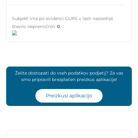
Subjekt ima po evidenci GURS v lasti naslednje
število nepremičnin:
0
.
Želite dostopati do vseh podatkov podjetij? Za vas
smo pripravili brezplačen preizkus aplikacije!
Preizkusi aplikacijo