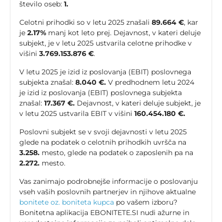
število oseb:
1.
Celotni prihodki so v letu 2025 znašali
89.664 €
, kar
je
2.17%
manj kot leto prej. Dejavnost, v kateri deluje
subjekt, je v letu 2025 ustvarila celotne prihodke v
višini
3.769.153.876 €
.
V letu 2025 je izid iz poslovanja (EBIT) poslovnega
subjekta znašal:
8.040 €.
V predhodnem letu 2024
je izid iz poslovanja (EBIT) poslovnega subjekta
znašal:
17.367 €.
Dejavnost, v kateri deluje subjekt, je
v letu 2025 ustvarila EBIT v višini
160.454.180 €.
Poslovni subjekt se v svoji dejavnosti v letu 2025
glede na podatek o celotnih prihodkih uvršča na
3.258.
mesto, glede na podatek o zaposlenih pa na
2.272.
mesto.
Vas zanimajo podrobnejše informacije o poslovanju
vseh vaših poslovnih partnerjev in njihove aktualne
bonitete oz. boniteta kupca
po vašem izboru?
Bonitetna aplikacija EBONITETE.SI nudi ažurne in