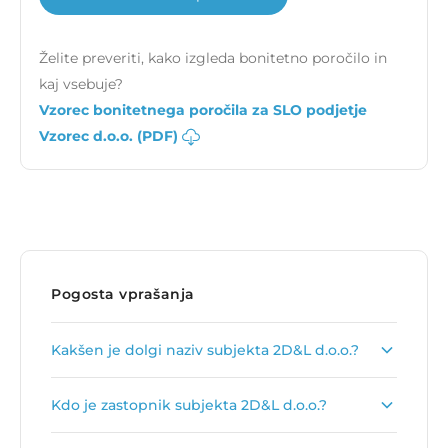
Želite preveriti, kako izgleda bonitetno poročilo in
kaj vsebuje?
Vzorec bonitetnega poročila za SLO podjetje
Vzorec d.o.o. (PDF)
Pogosta vprašanja
Kakšen je dolgi naziv subjekta 2D&L d.o.o.?
Dolgi naziv subjekta je
2D&L prevozi, d.o.o.
.
Kdo je zastopnik subjekta 2D&L d.o.o.?
Zastopnik podjetja je
Damir Jolić
.