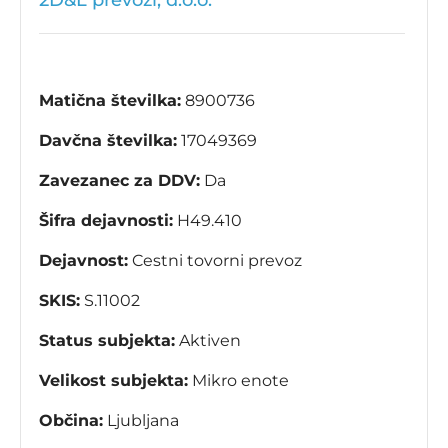
2D&L prevozi, d.o.o.
Matična številka:
8900736
Davčna številka:
17049369
Zavezanec za DDV:
Da
Šifra dejavnosti:
H49.410
Dejavnost:
Cestni tovorni prevoz
SKIS:
S.11002
Status subjekta:
Aktiven
Velikost subjekta:
Mikro enote
Občina:
Ljubljana