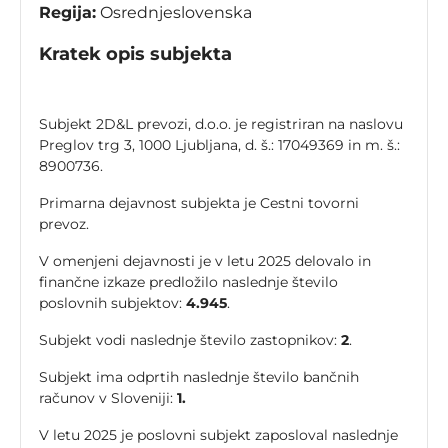
Regija:
Osrednjeslovenska
Kratek opis subjekta
Subjekt 2D&L prevozi, d.o.o. je registriran na naslovu
Preglov trg 3, 1000 Ljubljana, d. š.: 17049369 in m. š.:
8900736.
Primarna dejavnost subjekta je Cestni tovorni
prevoz.
V omenjeni dejavnosti je v letu 2025 delovalo in
finančne izkaze predložilo naslednje število
poslovnih subjektov:
4.945
.
Subjekt vodi naslednje število zastopnikov:
2
.
Subjekt ima odprtih naslednje število bančnih
računov v Sloveniji:
1.
V letu 2025 je poslovni subjekt zaposloval naslednje