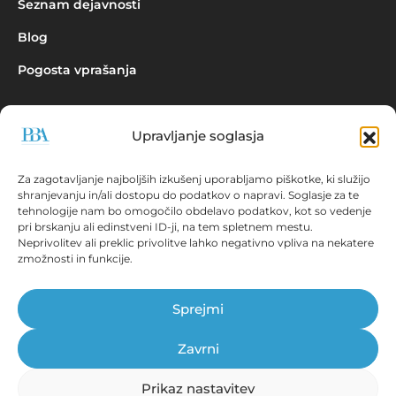
Seznam dejavnosti
Blog
Pogosta vprašanja
Upravljanje soglasja
Povpraševanje
Za zagotavljanje najboljših izkušenj uporabljamo piškotke, ki služijo
shranjevanju in/ali dostopu do podatkov o napravi. Soglasje za te
tehnologije nam bo omogočilo obdelavo podatkov, kot so vedenje
pri brskanju ali edinstveni ID-ji, na tem spletnem mestu.
Neprivolitev ali preklic privolitve lahko negativno vpliva na nekatere
zmožnosti in funkcije.
Aplikacija EBONITETE.SI prikazuje podatke iz virov, ki so javno
dostopni!
Sprejmi
© Prva bonitetna agencija d.o.o., 2026.
Vse pravice pridržane. ISSN 2536-2712
Zavrni
Prikaz nastavitev