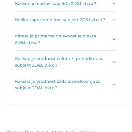
Kakšen je naslov subjekta 2D&L d.o.o.?
Naslov podjetja je
Preglov trg 3, 1000 Ljubljana
.
Koliko zaposlenih ima subjekt 2D&L d.o.o.?
Število zaposlenih je:
1
.
Katera je primarna dejavnost subjekta
2D&L d.o.o.?
Primarna dejavnost subjekta 2D&L d.o.o. je
Kakšna je vrednost celotnih prihodkov za
Cestni tovorni prevoz
.
subjekt 2D&L d.o.o.?
Vrednost celotnih prihodkov za subjekt 2D&L
Kakšna je vrednost izida iz poslovanja za
d.o.o. je
89.664 €
.
subjekt 2D&L d.o.o.?
Vrednost izida poslovanja za subjekt 2D&L d.o.o.
je
8.040 €
.