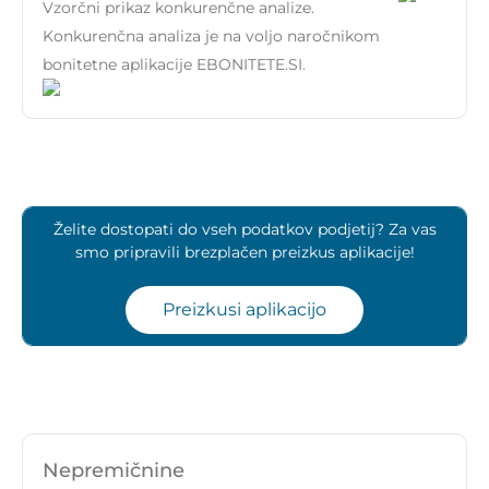
Vzorčni prikaz konkurenčne analize.
Konkurenčna analiza je na voljo naročnikom
bonitetne aplikacije EBONITETE.SI.
Želite dostopati do vseh podatkov podjetij? Za vas
smo pripravili brezplačen preizkus aplikacije!
Preizkusi aplikacijo
Nepremičnine