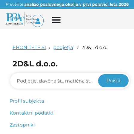
Preverite
analizo poslovnega okolja v prvi polovici leta 2026
English
EBONITETE.SI
podjetja
2D&L d.o.o.
2D&L d.o.o.
Poišči
Profil subjekta
Kontaktni podatki
Zastopniki