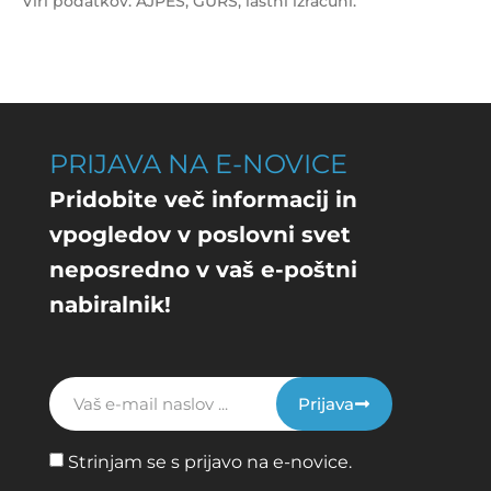
Viri podatkov: AJPES, GURS, lastni izračuni.
PRIJAVA NA E-NOVICE
Pridobite več informacij in
vpogledov v poslovni svet
neposredno v vaš e-poštni
nabiralnik!
Prijava
Strinjam se s prijavo na e-novice.