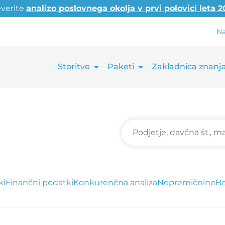
everite
analizo poslovnega okolja v prvi polovici leta 
Na
Storitve
Paketi
Zakladnica znanj
ki
Finančni podatki
Konkurenčna analiza
Nepremičnine
Bo