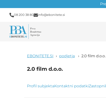
Pr
08 200 38 80
info@ebonitete.si
EBONITETE.SI
podjetja
2.0 film d.o.o.
2.0 film d.o.o.
Profil subjekta
Kontaktni podatki
Zastopni