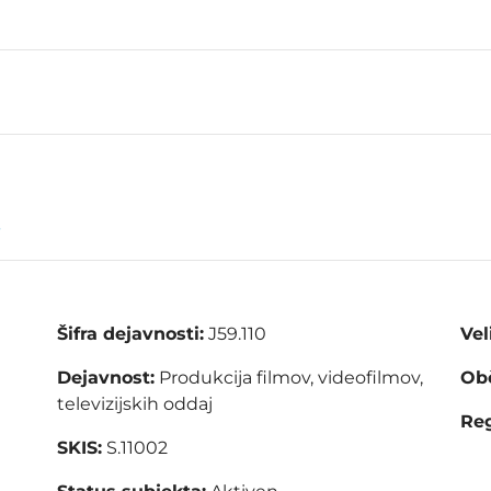
.
Šifra dejavnosti:
J59.110
Vel
Dejavnost:
Produkcija filmov, videofilmov,
Obč
televizijskih oddaj
Reg
SKIS:
S.11002