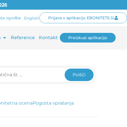
2026
ša zgodba
Prijava v aplikacijo EBONITETE.SI
English
a
Reference
Kontakt
Preizkusi aplikacijo
Poišči
nitetna ocena
Pogosta vprašanja