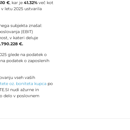
510 €
, kar je
41.32%
več kot
e v letu 2025 ustvarila
vnega subjekta znašal:
poslovanja (EBIT)
st, v kateri deluje
.790.228 €.
 2025 glede na podatek o
na podatek o zaposlenih
ovanju vseh vaših
tete oz. boniteta kupca
po
E.SI nudi ažurne in
no delo v poslovnem