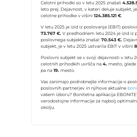
Celotni prihodki so v letu 2025 znašali
4.528.
leto prej. Dejavnost, v kateri deluje subjekt, j
celotne prihodke v višini
124.385.121 €
.
V letu 2025 je izid iz poslovanja (EBIT) poslo
73.767 €.
V predhodnem letu 2024 je izid iz 
poslovnega subjekta znašal:
70.543 €.
Dejavno
subjekt, je v letu 2025 ustvarila EBIT v višini
8
Poslovni subjekt se v svoji dejavnosti v letu
celotnih prihodkih uvršča na
4.
mesto, glede 
pa na
19.
mesto.
Vas zanimajo podrobnejše informacije o posl
poslovnih partnerjev in njihove aktualne
boni
vašem izboru? Bonitetna aplikacija EBONITET
verodostojne informacije za najbolj optimal
okolju.