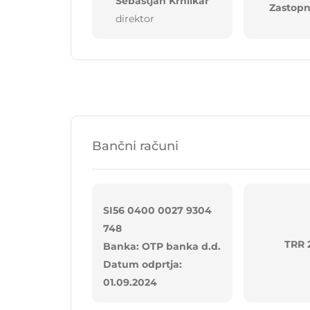
Sebastjan Krhlikar
Zastopn
direktor
Bančni računi
SI56 0400 0027 9304
748
TRR 
Banka: OTP banka d.d.
Datum odprtja:
01.09.2024