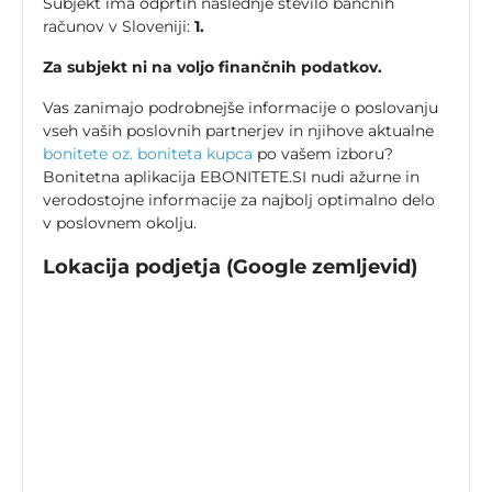
Subjekt ima odprtih naslednje število bančnih
računov v Sloveniji:
1.
Za subjekt ni na voljo finančnih podatkov.
Vas zanimajo podrobnejše informacije o poslovanju
vseh vaših poslovnih partnerjev in njihove aktualne
bonitete oz. boniteta kupca
po vašem izboru?
Bonitetna aplikacija EBONITETE.SI nudi ažurne in
verodostojne informacije za najbolj optimalno delo
v poslovnem okolju.
Lokacija podjetja (Google zemljevid)