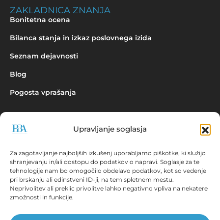
ZAKLADNICA ZNANJA
Bonitetna ocena
Bilanca stanja in izkaz poslovnega izida
Seznam dejavnosti
Blog
Pogosta vprašanja
Upravljanje soglasja
Povpraševanje
Za zagotavljanje najboljših izkušenj uporabljamo piškotke, ki služijo
shranjevanju in/ali dostopu do podatkov o napravi. Soglasje za te
tehnologije nam bo omogočilo obdelavo podatkov, kot so vedenje
pri brskanju ali edinstveni ID-ji, na tem spletnem mestu.
Neprivolitev ali preklic privolitve lahko negativno vpliva na nekatere
zmožnosti in funkcije.
Aplikacija EBONITETE.SI prikazuje podatke iz virov, ki so javno
dostopni!