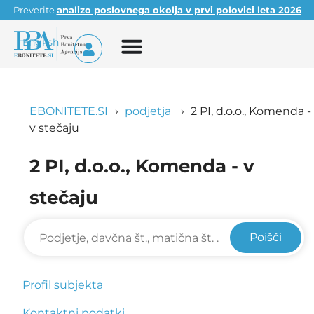
Preverite
analizo poslovnega okolja v prvi polovici leta 2026
English
EBONITETE.SI
podjetja
2 PI, d.o.o., Komenda -
v stečaju
2 PI, d.o.o., Komenda - v
stečaju
Poišči
Profil subjekta
Kontaktni podatki