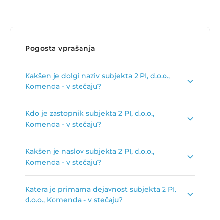
Pogosta vprašanja
Kakšen je dolgi naziv subjekta 2 PI, d.o.o.,
Komenda - v stečaju?
Dolgi naziv subjekta je
2 PI finančno in
Kdo je zastopnik subjekta 2 PI, d.o.o.,
računalniško svetovanje, d.o.o., Komenda,
Komenda - v stečaju?
Sadarjeva ulica 10 - v stečaju
.
Zastopnik podjetja je
Gregor Gajšek s.p.
.
Kakšen je naslov subjekta 2 PI, d.o.o.,
Komenda - v stečaju?
Naslov podjetja je
Sadarjeva ulica 10, 1218
Katera je primarna dejavnost subjekta 2 PI,
Komenda
.
d.o.o., Komenda - v stečaju?
Primarna dejavnost subjekta 2 PI, d.o.o.,