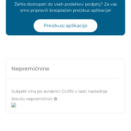
Želite dostopati do vseh podatkov podjetij? Za vas
smo pripravili brezplačen preizkus aplikacije!
Preizkusi aplikacijo
Nepremičnine
Subjekt ima po evidenci GURS v lasti naslednje
število nepremičnin:
0
.