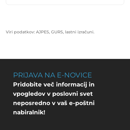
Komenda - v stečaju je
Drugo kreditiranje
.
Viri podatkov: AJPES, GURS, lastni izračuni.
PRIJAVA NA E-NOVICE
Pridobite več informacij in
vpogledov v poslovni svet
neposredno v vaš e-poštni
nabiralnik!