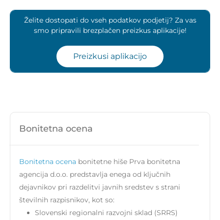
Želite dostopati do vseh podatkov podjetij? Za vas
smo pripravili brezplačen preizkus aplikacije!
Preizkusi aplikacijo
Bonitetna ocena
Bonitetna ocena
bonitetne hiše Prva bonitetna
agencija d.o.o. predstavlja enega od ključnih
dejavnikov pri razdelitvi javnih sredstev s strani
številnih razpisnikov, kot so:
Slovenski regionalni razvojni sklad (SRRS)